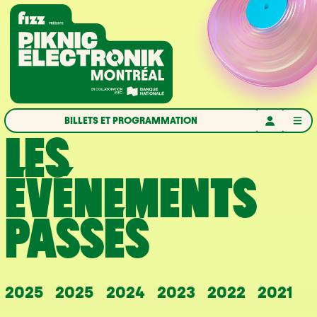
Aller à la navigation
Aller au contenu
Accueil
BILLETS ET PROGRAMMATION
LES
ÉVÉNEMENTS
PASSÉS
2025
2025
2024
2023
2022
2021