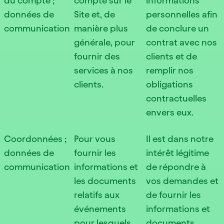
du compte ;
compte sur le
informations
données de
Site et, de
personnelles afin
communication
manière plus
de conclure un
générale, pour
contrat avec nos
fournir des
clients et de
services à nos
remplir nos
clients.
obligations
contractuelles
envers eux.
Coordonnées ;
Pour vous
Il est dans notre
données de
fournir les
intérêt légitime
communication
informations et
de répondre à
les documents
vos demandes et
relatifs aux
de fournir les
événements
informations et
pour lesquels
documents