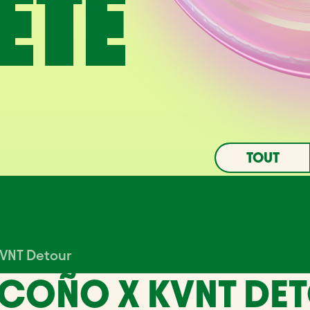
ÈTE
TOUT
VIRTUALIS
KVNT Detour
SCOÑO X KVNT DE
ACHÈTE TES BILLETS