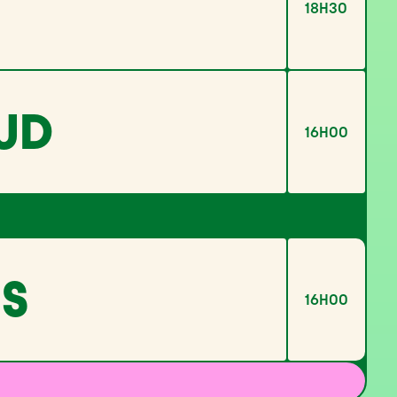
18H30
UD
16H00
ES
16H00