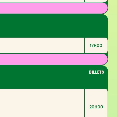
17H00
BILLETS
20H00