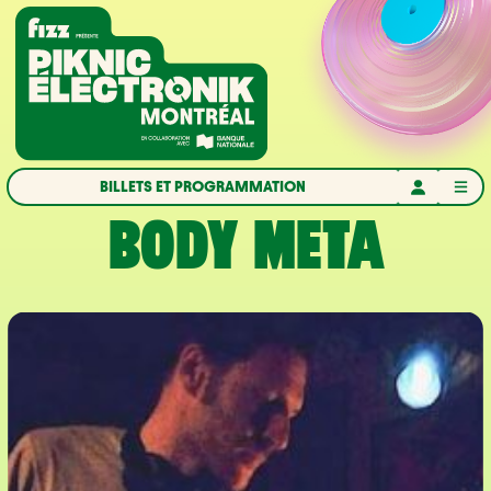
Aller à la navigation
Aller au contenu
Accueil
BILLETS ET PROGRAMMATION
BODY META