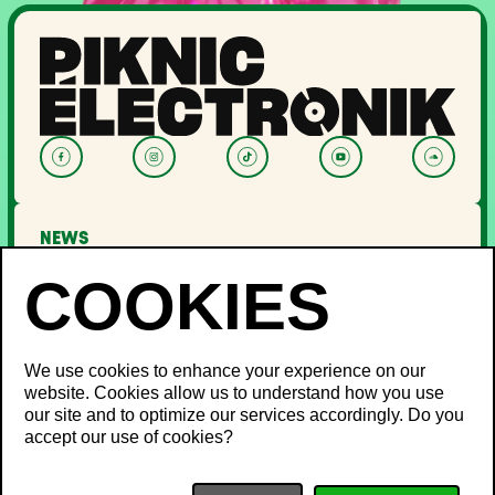
NEWS
LINEUP
OFF PIKNIC
PASSES AND TICKETS
THE FESTIVAL
We use cookies to enhance your experience on our
website. Cookies allow us to understand how you use
About Us
our site and to optimize our services accordingly. Do you
Partners
INFO
accept our use of cookies?
Minister's Word
Sustainable development
FAQ
Piknic around the world
Lost and Found