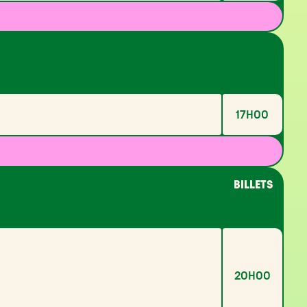
17H00
BILLETS
20H00