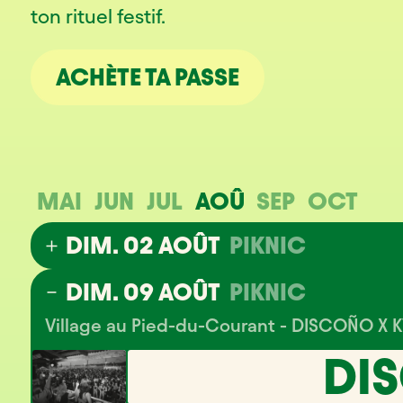
ton rituel festif.
ACHÈTE TA PASSE
MAI
JUN
JUL
AOÛ
SEP
OCT
DIM. 02 AOÛT
PIKNIC
Village au Pied-du-Courant - Virtualis
DIM. 09 AOÛT
PIKNIC
Village au Pied-du-Courant - DISCOÑO X 
DI