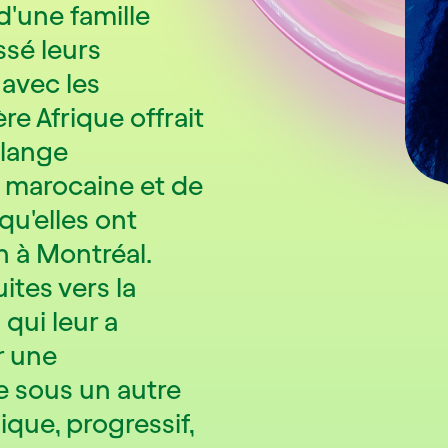
d'une famille
ssé leurs
 avec les
e Afrique offrait
élange
ie marocaine et de
 qu'elles ont
n à Montréal.
ites vers la
qui leur a
r une
e sous un autre
ique, progressif,