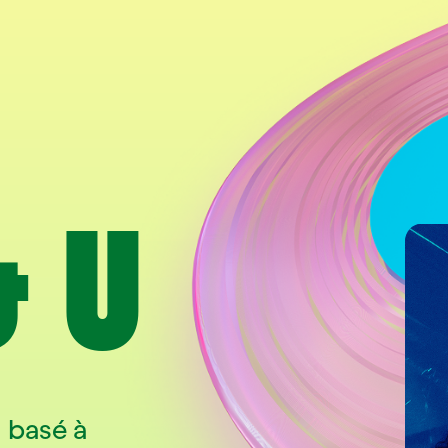
& U
 basé à