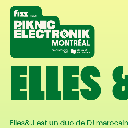
Aller à la navigation
Aller au contenu
Accueil
ELLES 
Elles&U est un duo de DJ marocain