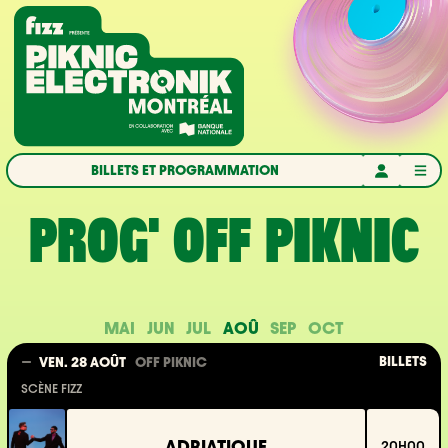
Aller à la navigation
Aller au contenu
Accueil
BILLETS ET PROGRAMMATION
PROG' OFF PIKNIC
MAI
JUN
JUL
AOÛ
SEP
OCT
BILLETS
VEN. 28 AOÛT
OFF PIKNIC
SCÈNE FIZZ
ADRIATIQUE
20H00