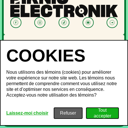
NOUVELLES
PROGRAMMATION
OFF PIKNIC
PASSES ET BILLETS
Nous utilisons des témoins (cookies) pour améliorer
LE FESTIVAL
votre expérience sur notre site web. Les témoins nous
permettent de comprendre comment vous utilisez notre
À propos
site et d’optimiser nos services en conséquence.
Partenaires
INFOS FESTIVALIERS
Acceptez-vous notre utilisation des témoins?
Mot des ministres
Développement durable
FAQ
Piknic à travers le monde
Objets perdus
Médias
Politique de confidentialité
Laissez-moi choisir
Gestion du bruit
Conditions d’utilisation
Emplois
Politique sur les témoins
Plan de site
Nous joindre