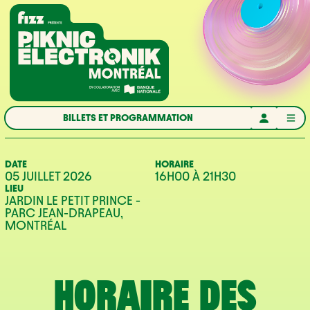
Aller à la navigation
Aller au contenu
Accueil
BILLETS ET PROGRAMMATION
DATE
HORAIRE
05 JUILLET 2026
16H00
À
21H30
LIEU
JARDIN LE PETIT PRINCE -
PARC JEAN-DRAPEAU,
MONTRÉAL
HORAIRE DES