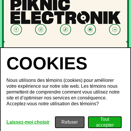
NOUVELLES
PROGRAMMATION
OFF PIKNIC
PASSES ET BILLETS
Nous utilisons des témoins (cookies) pour améliorer
LE FESTIVAL
votre expérience sur notre site web. Les témoins nous
permettent de comprendre comment vous utilisez notre
À propos
site et d’optimiser nos services en conséquence.
Partenaires
INFOS FESTIVALIERS
Acceptez-vous notre utilisation des témoins?
Mot des ministres
Développement durable
FAQ
Piknic à travers le monde
Objets perdus
Médias
Politique de confidentialité
Laissez-moi choisir
Gestion du bruit
Conditions d’utilisation
Emplois
Politique sur les témoins
Plan de site
Nous joindre