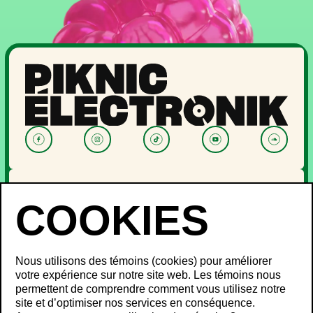
NOUVELLES
PROGRAMMATION
OFF PIKNIC
PASSES ET BILLETS
Nous utilisons des témoins (cookies) pour améliorer
LE FESTIVAL
votre expérience sur notre site web. Les témoins nous
permettent de comprendre comment vous utilisez notre
À propos
site et d’optimiser nos services en conséquence.
Partenaires