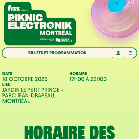
Aller à la navigation
Aller au contenu
Accueil
BILLETS ET PROGRAMMATION
DATE
HORAIRE
18 OCTOBRE 2025
17H00
À
22H00
LIEU
JARDIN LE PETIT PRINCE -
PARC JEAN-DRAPEAU,
MONTRÉAL
HORAIRE DES