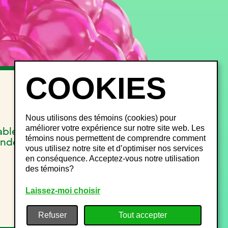
INFOS FESTIVALIERS
FAQ
Objets perdus
Nous utilisons des témoins (cookies) pour
Gestion du bruit
améliorer votre expérience sur notre site web. Les
able
Plan de site
témoins nous permettent de comprendre comment
onde
vous utilisez notre site et d’optimiser nos services
en conséquence. Acceptez-vous notre utilisation
des témoins?
Laissez-moi choisir