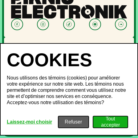
NOUVELLES
PROGRAMMATION
OFF PIKNIC
PASSES ET BILLETS
Nous utilisons des témoins (cookies) pour améliorer
LE FESTIVAL
votre expérience sur notre site web. Les témoins nous
permettent de comprendre comment vous utilisez notre
À propos
site et d’optimiser nos services en conséquence.
Partenaires
INFOS FESTIVALIERS
Acceptez-vous notre utilisation des témoins?
Mot des ministres
Développement durable
FAQ
Piknic à travers le monde
Objets perdus
Médias
Politique de confidentialité
Laissez-moi choisir
Gestion du bruit
Conditions d’utilisation
Emplois
Politique sur les témoins
Plan de site
Nous joindre