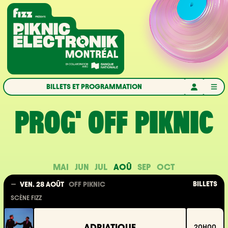
Aller à la navigation
Aller au contenu
Accueil
BILLETS ET PROGRAMMATION
PROG' OFF PIKNIC
MAI
JUN
JUL
AOÛ
SEP
OCT
BILLETS
VEN. 28 AOÛT
OFF PIKNIC
SCÈNE FIZZ
ADRIATIQUE
20H00