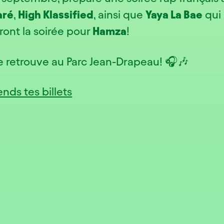
aré
,
High Klassified
, ainsi que
Yaya La Bae
qui
ront la soirée pour
Hamza
!
e retrouve au Parc Jean-Drapeau! 🎧🎶
ends tes billets