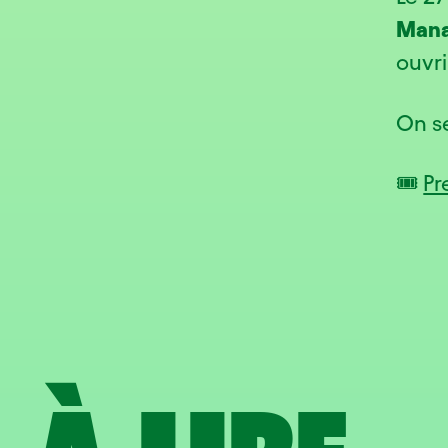
Man
ouvri
On s
🎟️
Pr