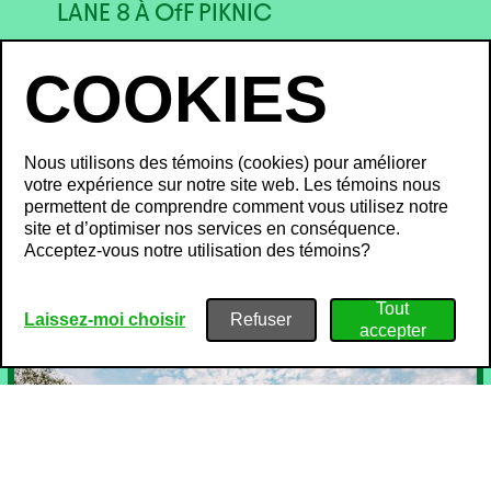
LANE 8 À OfF PIKNIC
Nous utilisons des témoins (cookies) pour améliorer
votre expérience sur notre site web. Les témoins nous
INFOLETTRE & SMS
permettent de comprendre comment vous utilisez notre
site et d’optimiser nos services en conséquence.
Inscris-toi dès maintenant pour ne rien manquer!
Acceptez-vous notre utilisation des témoins?
INSCRIPTION
Laissez-moi choisir