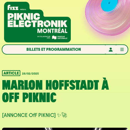
Aller à la navigation
Aller au contenu
Accueil
BILLETS ET PROGRAMMATION
ARTICLE
28/02/2025
MARLON HOFFSTADT À
OFF PIKNIC
[ANNONCE OfF PIKNIC] ✨🚀