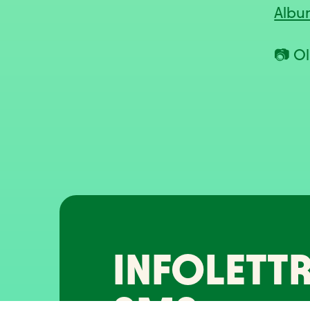
Albu
📷 Ol
INFOLETTR