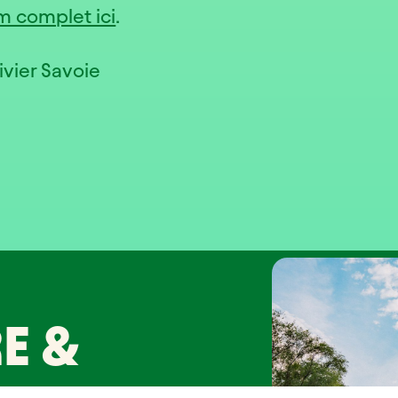
m complet ici
.
ivier Savoie
E &