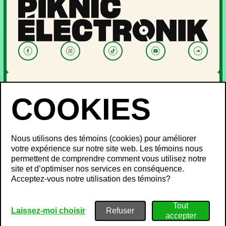
NOUVELLES
PROGRAMMATION
OFF PIKNIC
PASSES ET BILLETS
Nous utilisons des témoins (cookies) pour améliorer
LE FESTIVAL
votre expérience sur notre site web. Les témoins nous
permettent de comprendre comment vous utilisez notre
À propos
site et d’optimiser nos services en conséquence.
Partenaires
INFOS FESTIVALIERS
Acceptez-vous notre utilisation des témoins?
Mot des ministres
Développement durable
FAQ
Piknic à travers le monde
Objets perdus
Médias
Politique de confidentialité
Laissez-moi choisir
Gestion du bruit
Conditions d’utilisation
Emplois
Politique sur les témoins
Plan de site
Nous joindre