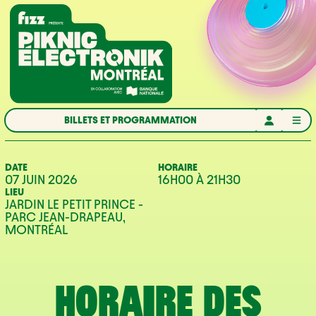
Aller à la navigation
Aller au contenu
Accueil
BILLETS ET PROGRAMMATION
DATE
HORAIRE
07 JUIN 2026
16H00
À
21H30
LIEU
JARDIN LE PETIT PRINCE -
PARC JEAN-DRAPEAU,
MONTRÉAL
HORAIRE DES