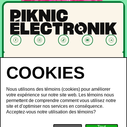
NOUVELLES
PROGRAMMATION
OFF PIKNIC
PASSES ET BILLETS
Nous utilisons des témoins (cookies) pour améliorer
LE FESTIVAL
votre expérience sur notre site web. Les témoins nous
permettent de comprendre comment vous utilisez notre
À propos
site et d’optimiser nos services en conséquence.
Partenaires
INFOS FESTIVALIERS
Acceptez-vous notre utilisation des témoins?
Mot des ministres
Développement durable
FAQ
Piknic à travers le monde
Objets perdus
Médias