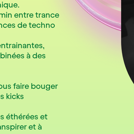
nique.
min entre trance
dances de techno
entrainantes,
binées à des
ous faire bouger
s kicks
es éthérées et
nspirer et à