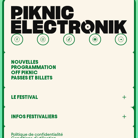
NOUVELLES
PROGRAMMATION
OFF PIKNIC
PASSES ET BILLETS
LE FESTIVAL
À propos
Partenaires
INFOS FESTIVALIERS
Mot des ministres
Développement durable
FAQ
Piknic à travers le monde
Objets perdus
Médias
Politique de confidentialité
Gestion du bruit