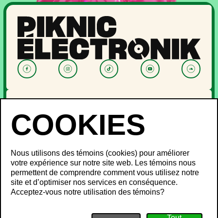
NOUVELLES
PROGRAMMATION
OFF PIKNIC
PASSES ET BILLETS
Nous utilisons des témoins (cookies) pour améliorer
LE FESTIVAL
votre expérience sur notre site web. Les témoins nous
permettent de comprendre comment vous utilisez notre
À propos
site et d’optimiser nos services en conséquence.
Partenaires
INFOS FESTIVALIERS
Acceptez-vous notre utilisation des témoins?
Mot des ministres
Développement durable
FAQ
Piknic à travers le monde
Objets perdus
Médias