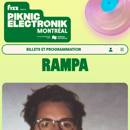
Aller à la navigation
Aller au contenu
Accueil
BILLETS ET PROGRAMMATION
RAMPA