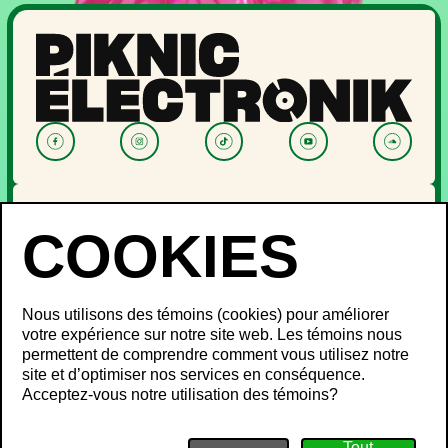
NOUVELLES
PROGRAMMATION
OFF PIKNIC
PASSES ET BILLETS
Nous utilisons des témoins (cookies) pour améliorer
LE FESTIVAL
votre expérience sur notre site web. Les témoins nous
permettent de comprendre comment vous utilisez notre
À propos
site et d’optimiser nos services en conséquence.
Partenaires
INFOS FESTIVALIERS
Acceptez-vous notre utilisation des témoins?
Mot des ministres
Développement durable
FAQ
Piknic à travers le monde
Objets perdus
Médias