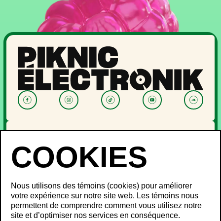
NOUVELLES
PROGRAMMATION
OFF PIKNIC
PASSES ET BILLETS
Nous utilisons des témoins (cookies) pour améliorer
LE FESTIVAL
votre expérience sur notre site web. Les témoins nous
permettent de comprendre comment vous utilisez notre
À propos
site et d’optimiser nos services en conséquence.
Partenaires