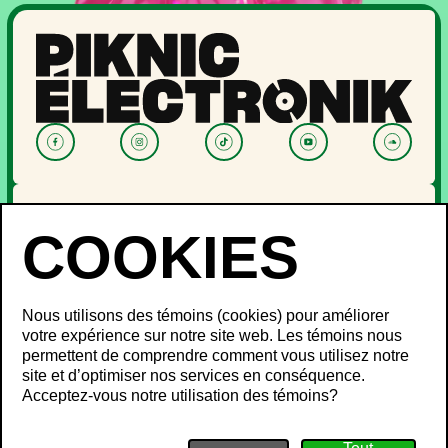
NOUVELLES
PROGRAMMATION
OFF PIKNIC
PASSES ET BILLETS
Nous utilisons des témoins (cookies) pour améliorer
LE FESTIVAL
votre expérience sur notre site web. Les témoins nous
permettent de comprendre comment vous utilisez notre
À propos
site et d’optimiser nos services en conséquence.
Partenaires
INFOS FESTIVALIERS
Acceptez-vous notre utilisation des témoins?
Mot des ministres
Développement durable
FAQ
Piknic à travers le monde
Objets perdus