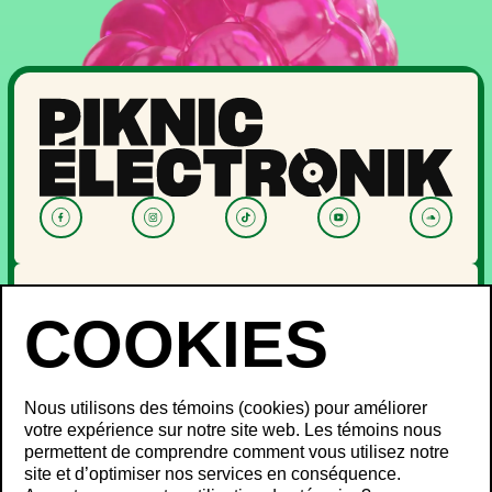
NOUVELLES
PROGRAMMATION
OFF PIKNIC
PASSES ET BILLETS
Nous utilisons des témoins (cookies) pour améliorer
LE FESTIVAL
votre expérience sur notre site web. Les témoins nous
permettent de comprendre comment vous utilisez notre
À propos
site et d’optimiser nos services en conséquence.
Partenaires