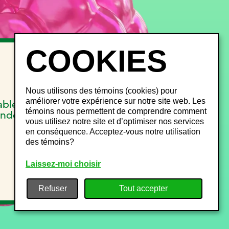
INFOS FESTIVALIERS
FAQ
Objets perdus
Nous utilisons des témoins (cookies) pour
Gestion du bruit
améliorer votre expérience sur notre site web. Les
able
Plan de site
témoins nous permettent de comprendre comment
onde
vous utilisez notre site et d’optimiser nos services
en conséquence. Acceptez-vous notre utilisation
des témoins?
Laissez-moi choisir