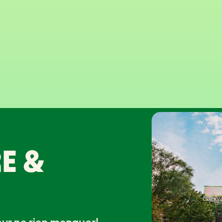
E &
our ne rien manquer!