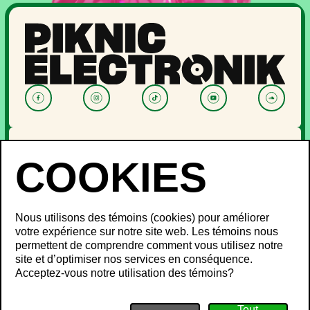
NOUVELLES
PROGRAMMATION
OFF PIKNIC
PASSES ET BILLETS
Nous utilisons des témoins (cookies) pour améliorer
LE FESTIVAL
votre expérience sur notre site web. Les témoins nous
permettent de comprendre comment vous utilisez notre
À propos
site et d’optimiser nos services en conséquence.
Partenaires
INFOS FESTIVALIERS
Acceptez-vous notre utilisation des témoins?
Mot des ministres
Développement durable
FAQ
Piknic à travers le monde
Objets perdus
Médias