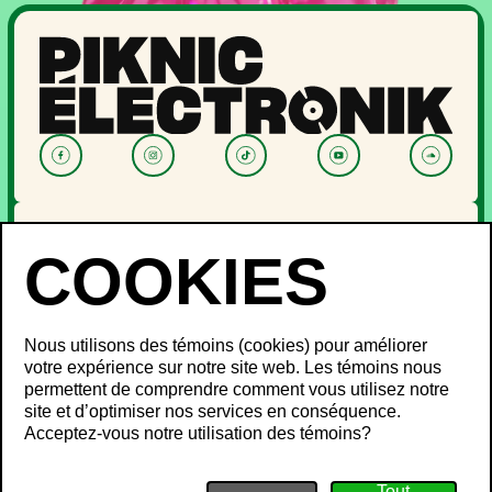
NOUVELLES
PROGRAMMATION
OFF PIKNIC
PASSES ET BILLETS
Nous utilisons des témoins (cookies) pour améliorer
LE FESTIVAL
votre expérience sur notre site web. Les témoins nous
permettent de comprendre comment vous utilisez notre
À propos
site et d’optimiser nos services en conséquence.
Partenaires
INFOS FESTIVALIERS
Acceptez-vous notre utilisation des témoins?
Mot des ministres
Développement durable
FAQ
Piknic à travers le monde
Objets perdus
Médias