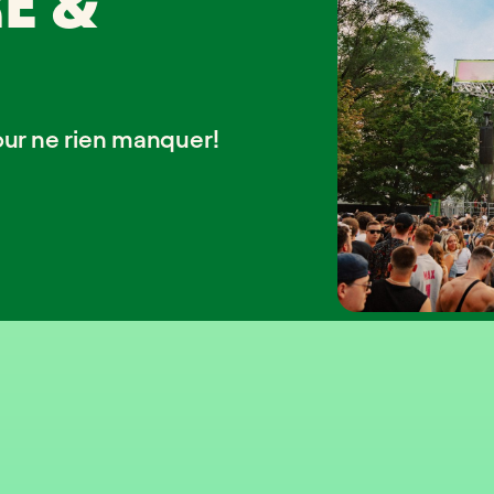
E &
our ne rien manquer!