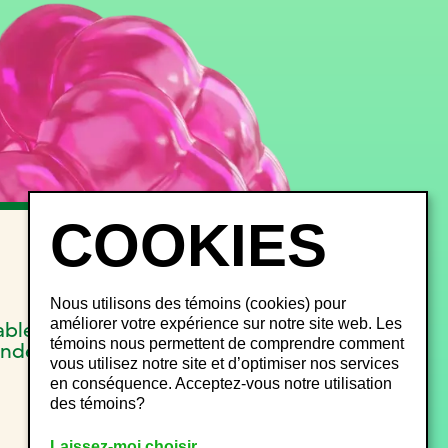
INFOS FESTIVALIERS
FAQ
Objets perdus
Nous utilisons des témoins (cookies) pour
Gestion du bruit
améliorer votre expérience sur notre site web. Les
able
Plan de site
témoins nous permettent de comprendre comment
onde
vous utilisez notre site et d’optimiser nos services
en conséquence. Acceptez-vous notre utilisation
des témoins?
Laissez-moi choisir