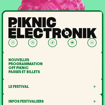
NOUVELLES
PROGRAMMATION
OFF PIKNIC
PASSES ET BILLETS
LE FESTIVAL
À propos
Partenaires
INFOS FESTIVALIERS
Mot des ministres