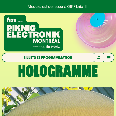
Aller à la navigation
Aller au contenu
Meduza est de retour à OfF Piknic ❤️‍🔥
Accueil
BILLETS ET PROGRAMMATION
HOLOGRAMME