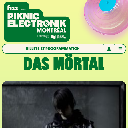
Aller à la navigation
Aller au contenu
Accueil
BILLETS ET PROGRAMMATION
DAS MÖRTAL