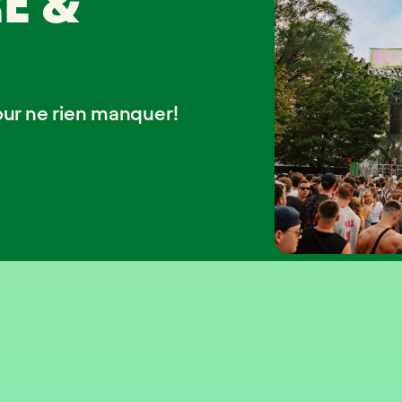
E &
our ne rien manquer!