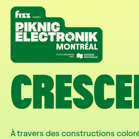
Aller à la navigation
Aller au contenu
Accueil
CRESCE
À travers des constructions color