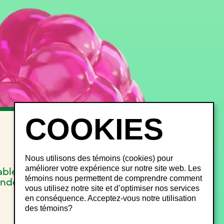
INFOS FESTIVALIERS
FAQ
Objets perdus
Nous utilisons des témoins (cookies) pour
Gestion du bruit
améliorer votre expérience sur notre site web. Les
able
Plan de site
témoins nous permettent de comprendre comment
onde
vous utilisez notre site et d’optimiser nos services
en conséquence. Acceptez-vous notre utilisation
des témoins?