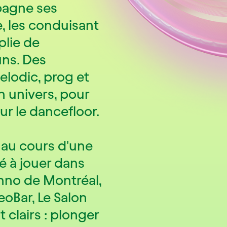
pagne ses
, les conduisant
plie de
uns. Des
lodic, prog et
n univers, pour
r le dancefloor.
 au cours d'une
é à jouer dans
chno de Montréal,
reoBar, Le Salon
 clairs : plonger