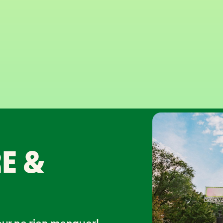
E &
our ne rien manquer!