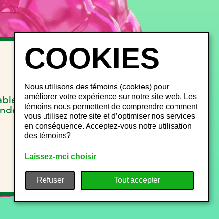
INFOS FESTIVALIERS
FAQ
Objets perdus
Nous utilisons des témoins (cookies) pour
Gestion du bruit
améliorer votre expérience sur notre site web. Les
able
Plan de site
témoins nous permettent de comprendre comment
onde
vous utilisez notre site et d’optimiser nos services
en conséquence. Acceptez-vous notre utilisation
des témoins?
Laissez-moi choisir