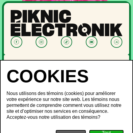
NOUVELLES
PROGRAMMATION
OFF PIKNIC
PASSES ET BILLETS
Nous utilisons des témoins (cookies) pour améliorer
LE FESTIVAL
votre expérience sur notre site web. Les témoins nous
permettent de comprendre comment vous utilisez notre
À propos
site et d’optimiser nos services en conséquence.
Partenaires
INFOS FESTIVALIERS
Acceptez-vous notre utilisation des témoins?
Mot des ministres
Développement durable
FAQ
Piknic à travers le monde
Objets perdus
Médias