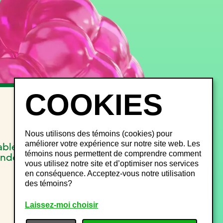
INFOS FESTIVALIERS
FAQ
Objets perdus
Nous utilisons des témoins (cookies) pour
Gestion du bruit
améliorer votre expérience sur notre site web. Les
able
Plan de site
témoins nous permettent de comprendre comment
onde
vous utilisez notre site et d’optimiser nos services
en conséquence. Acceptez-vous notre utilisation
des témoins?
Laissez-moi choisir