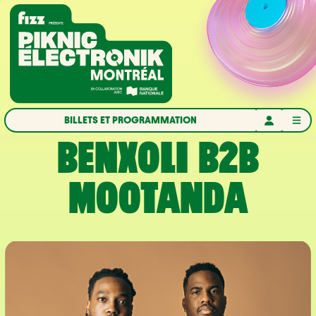
Aller à la navigation
Aller au contenu
Accueil
BILLETS ET PROGRAMMATION
BENXOLI B2B
MOOTANDA