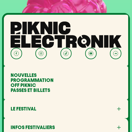
NOUVELLES
PROGRAMMATION
OFF PIKNIC
PASSES ET BILLETS
LE FESTIVAL
À propos
Partenaires
INFOS FESTIVALIERS
Mot des ministres