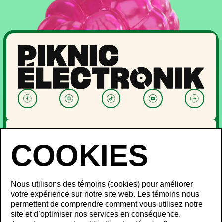
NOUVELLES
PROGRAMMATION
OFF PIKNIC
PASSES ET BILLETS
Nous utilisons des témoins (cookies) pour améliorer
LE FESTIVAL
votre expérience sur notre site web. Les témoins nous
permettent de comprendre comment vous utilisez notre
À propos
site et d’optimiser nos services en conséquence.
Partenaires