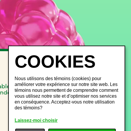
INFOS FESTIVALIERS
FAQ
Objets perdus
Nous utilisons des témoins (cookies) pour
Gestion du bruit
améliorer votre expérience sur notre site web. Les
able
Plan de site
témoins nous permettent de comprendre comment
onde
vous utilisez notre site et d’optimiser nos services
en conséquence. Acceptez-vous notre utilisation
des témoins?
Laissez-moi choisir